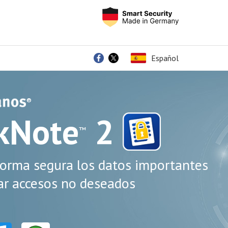
Español
®
kNote
2
™
forma segura los datos importantes
ar accesos no deseados