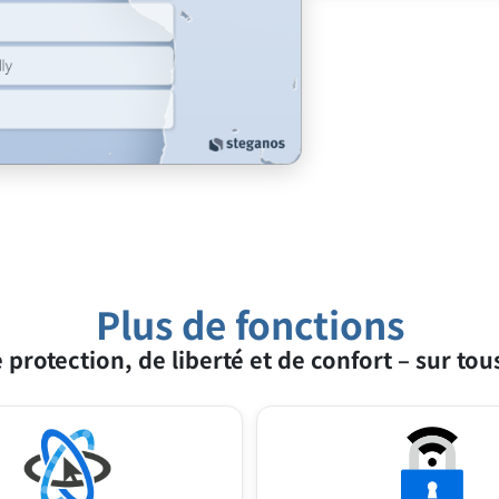
La fonction 
Les sites l
fournisseur
navigateur 
via une ext
unique et v
VPN Online 
fingerprinti
Plus de fonctions
 protection, de liberté et de confort – sur tou